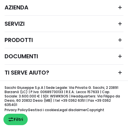
AZIENDA
SERVIZI
PRODOTTI
DOCUMENTI
TI SERVE AIUTO?
Sacchi Giuseppe S.p.A | Sede Legale: Via Privata G. Sacchi, 2 23891
Barzanò (LC) | P.Iva: 00689730133 | R.E.A.: Lecco 157633 | Cap.
Sociale: 3.600.000 € | SDI: WSWK9O5 | Headquarters: Via Filippo da
Desio, 60 20832 Desio (MB) | tel +39 0362 6351 | Fax +39 0362
635401
Privacy Policy
Gestisci i cookies
Legal disclaimer
Copyright
Filtri