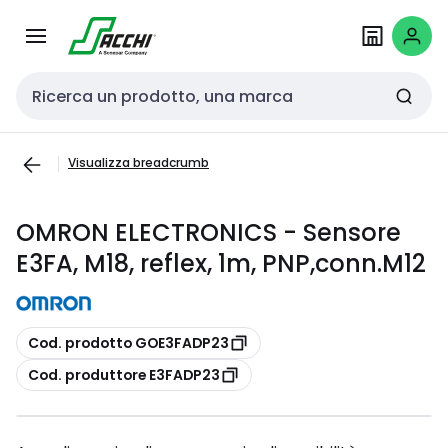
Passa alla
Salta al
navigazione
contenuto
Cerca input
Visualizza breadcrumb
OMRON ELECTRONICS - Sensore
E3FA, M18, reflex, 1m, PNP,conn.M12
copia
Cod. prodotto GOE3FADP23
copia
Cod. produttore E3FADP23