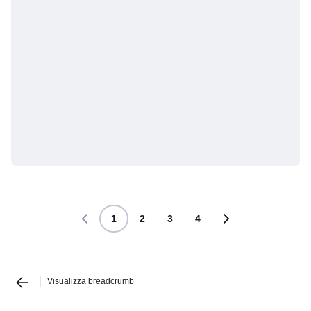
1
2
3
4
Visualizza breadcrumb