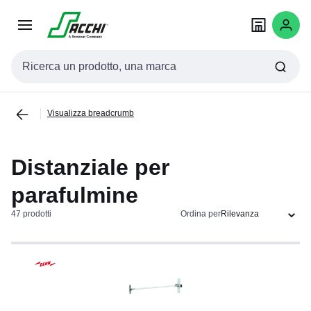
Passa alla
Salta al
navigazione
contenuto
Cerca input
Visualizza breadcrumb
Distanziale per
parafulmine
47 prodotti
Ordina per