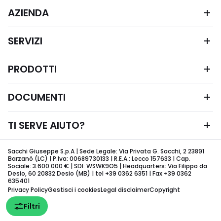
AZIENDA
SERVIZI
PRODOTTI
DOCUMENTI
TI SERVE AIUTO?
Sacchi Giuseppe S.p.A | Sede Legale: Via Privata G. Sacchi, 2 23891
Barzanò (LC) | P.Iva: 00689730133 | R.E.A.: Lecco 157633 | Cap.
Sociale: 3.600.000 € | SDI: WSWK9O5 | Headquarters: Via Filippo da
Desio, 60 20832 Desio (MB) | tel +39 0362 6351 | Fax +39 0362
635401
Privacy Policy
Gestisci i cookies
Legal disclaimer
Copyright
Filtri