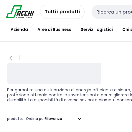
Passa alla
Salta al
navigazione
contenuto
Tutti i prodotti
Cerca input
Azienda
Aree di Business
Servizi logistici
Chi 
Per garantire una distribuzione di energia efficiente e sicura
protezione ottimale contro le sovratensioni e per migliorare la 
durabilità. La disponibilità di diverse sezioni e diametri con
protezione e controllo.
prodotto
Ordina per