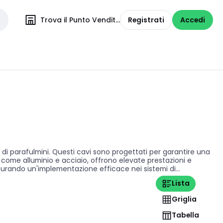
Trova il Punto Vendita
Registrati
Accedi
a di parafulmini. Questi cavi sono progettati per garantire una
nti come alluminio e acciaio, offrono elevate prestazioni e
ssicurando un'implementazione efficace nei sistemi di
Lista
Griglia
Tabella