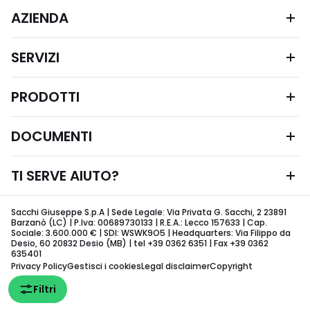
AZIENDA
SERVIZI
PRODOTTI
DOCUMENTI
TI SERVE AIUTO?
Sacchi Giuseppe S.p.A | Sede Legale: Via Privata G. Sacchi, 2 23891
Barzanò (LC) | P.Iva: 00689730133 | R.E.A.: Lecco 157633 | Cap.
Sociale: 3.600.000 € | SDI: WSWK9O5 | Headquarters: Via Filippo da
Desio, 60 20832 Desio (MB) | tel +39 0362 6351 | Fax +39 0362
635401
Privacy Policy
Gestisci i cookies
Legal disclaimer
Copyright
Filtri