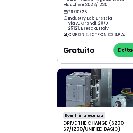
Macchine 2023/1230
• Performance Level e architett
29/10/26
secondo EN ISO 13849-1:2023
Industry Lab Brescia
• Dispositivi optoelettronici di
Via A. Grandi, 20/B
protezione e di distanza di sicu
25121, Brescia, Italy
secondo EN ISO 13855:2024
OMRON ELECTRONICS S.P.A.
• Gestione dei ripari secondo EN
14119:2025
Gratuito
Dettag
NO
Eventi in presenza
DRIVE THE CHANGE (S200-
S7/1200/UNIFIED BASIC)