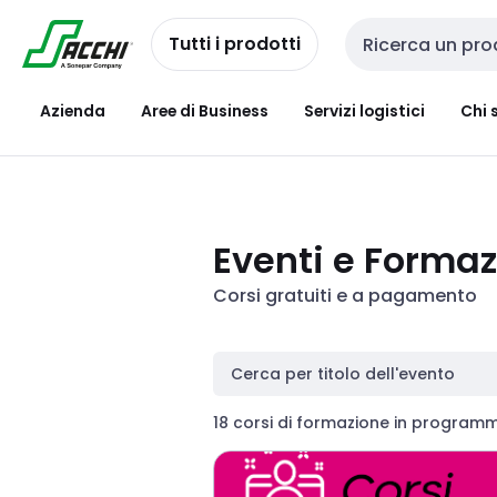
Passa alla
Salta al
navigazione
contenuto
Tutti i prodotti
Cerca input
Azienda
Aree di Business
Servizi logistici
Chi 
Eventi e Forma
Corsi gratuiti e a pagamento
Cerca per titolo dell'evento
18 corsi di formazione in program