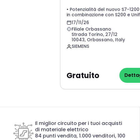
• Potenzialità del nuovo S7-1200
in combinazione con S200 e Unif
Basic Panel
17/11/26
• Demo integrata Basic Unified, 
Filiale Orbassano
1200 G2 ed S200
Strada Torino, 27/12
• Ottimizzazione dell’efficienza
10043, Orbassano, Italy
operativa
SIEMENS
• Gestione semplificata con
interfaccia web intuitiva, con
controllo e monitoraggio centr
di tutte le funzioni di sicurezza F
Safe
• Abbattimento costi
Gratuito
Dettag
D
• Trasparenza dati per diagnos
e gestione errori
Il miglior circuito per i tuoi acquisti
di materiale elettrico
84 punti vendita, 1.000 venditori, 100