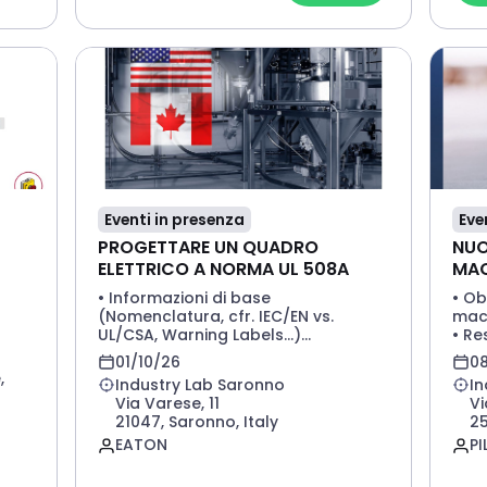
S
• R
“INT
app
• Pr
Per 
• Pa
mai
oppu
di r
Per 
l
mai
ente
oppu
di r
le
Eventi in presenza
Eve
Cors
PROGETTARE UN QUADRO
NUO
DEM
del
ELETTRICO A NORMA UL 508A
MAC
• Informazioni di base
• Ob
(Nomenclatura, cfr. IEC/EN vs.
macc
 e-
UL/CSA, Warning Labels...)
• Re
it
• Tipologie componenti e
di l
01/10/26
08
ore
applicazioni tipiche in Nord America
lavo
,
Industry Lab Saronno
In
(Feeder, Branch, Distanze di
• Il
Via Varese, 11
Vi
isolamento, ...)
2023
21047, Saronno, Italy
25
• Reti (Alimentazione di potenza) e
casi
EATON
PI
colorazione dei cavi
obbl
i
• Miniature Circuit-Breakers (MCB’s):
proc
igore
Interruttori modulari
modi