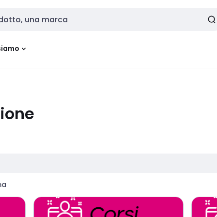
siamo
zione
ma