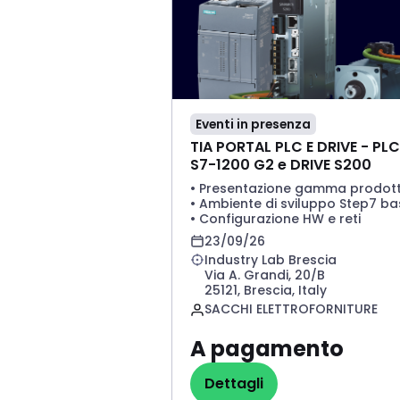
Eventi in presenza
TIA PORTAL PLC E DRIVE - PLC
S7-1200 G2 e DRIVE S200
• Presentazione gamma prodott
• Ambiente di sviluppo Step7 ba
• Configurazione HW e reti
• Profinet IRT, topologica e
23/09/26
certificati
Industry Lab Brescia
• Indirizzamento diretto/indirett
Via A. Grandi, 20/B
• Funzioni logiche
25121, Brescia, Italy
• Oggetti tecnologici
SACCHI ELETTROFORNITURE
• Realizzazione SW esempio
applicazione
• Tool di migrazione G1-G2
A pagamento
• Introduzione drive S200
• Parametrizzazione
Dettagli
• Posizionatore integrato S7-12
TIA PORTAL PLC E DRIVE