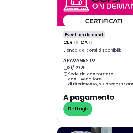
Eventi on demand
CERTIFICATI
Elenco dei corsi disponibili:
A PAGAMENTO
ISP - Industrial Safety
31/12/25
Professional
-
Accessafe
Sede da concordare
CESA - Certified Expert for
con il venditore
Security in Automation
-
PILZ
CMSE® - CERTIFIED MACHINERY
SAFETY EXPERT
-
PILZ
A pagamento
Per iscriverti al corso invia una
mail a
servizi.industry@sacchi.
Dettagli
oppure contatta il tuo vendit
CERTIFICATI
di riferimento.