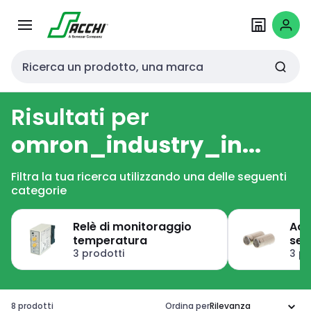
Passa alla
Salta al
navigazione
contenuto
Cerca input
Risultati per
omron_industry_in...
Filtra la tua ricerca utilizzando una delle seguenti
categorie
Relè di monitoraggio
Acc
temperatura
sen
3 prodotti
3 pr
8 prodotti
Ordina per