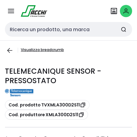
Passa alla
Salta al
navigazione
contenuto
Cerca input
Visualizza breadcrumb
TELEMECANIQUE SENSOR -
PRESSOSTATO
copia
Cod. prodotto TVXMLA300D2S11
copia
Cod. produttore XMLA300D2S11