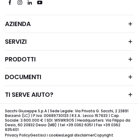
AZIENDA
SERVIZI
PRODOTTI
DOCUMENTI
TI SERVE AIUTO?
Sacchi Giuseppe S.p.A | Sede Legale: Via Privata G. Sacchi, 2 23891
Barzanò (LC) | P.Iva: 00689730133 | R.E.A.: Lecco 157633 | Cap.
Sociale: 3.600.000 € | SDI: WSWK9O5 | Headquarters: Via Filippo da
Desio, 60 20832 Desio (MB) | tel +39 0362 6351 | Fax +39 0362
635401
Privacy Policy
Gestisci i cookies
Legal disclaimer
Copyright