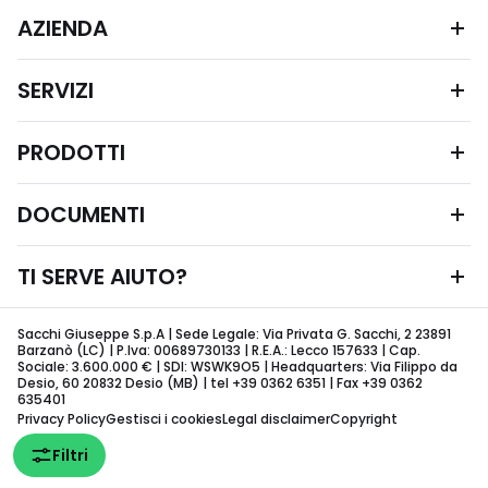
AZIENDA
SERVIZI
PRODOTTI
DOCUMENTI
TI SERVE AIUTO?
Sacchi Giuseppe S.p.A | Sede Legale: Via Privata G. Sacchi, 2 23891
Barzanò (LC) | P.Iva: 00689730133 | R.E.A.: Lecco 157633 | Cap.
Sociale: 3.600.000 € | SDI: WSWK9O5 | Headquarters: Via Filippo da
Desio, 60 20832 Desio (MB) | tel +39 0362 6351 | Fax +39 0362
635401
Privacy Policy
Gestisci i cookies
Legal disclaimer
Copyright
Filtri