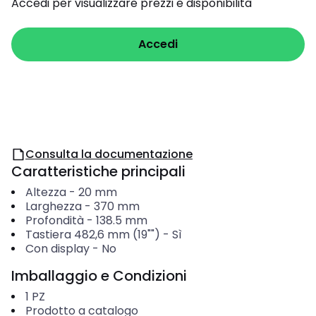
Accedi per visualizzare prezzi e disponibilità
Accedi
Consulta la documentazione
Caratteristiche principali
Altezza
-
20
mm
Larghezza
-
370
mm
Profondità
-
138.5
mm
Tastiera 482,6 mm (19"")
-
Sì
Con display
-
No
Imballaggio e Condizioni
1
PZ
Prodotto a catalogo