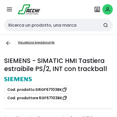
Passa alla
Salta al
navigazione
contenuto
Cerca input
Visualizza breadcrumb
SIEMENS - SIMATIC HMI Tastiera
estraibile PS/2, INT con trackball
copia
Cod. prodotto SI6GF67103BK
copia
Cod. produttore 6GF67103BK