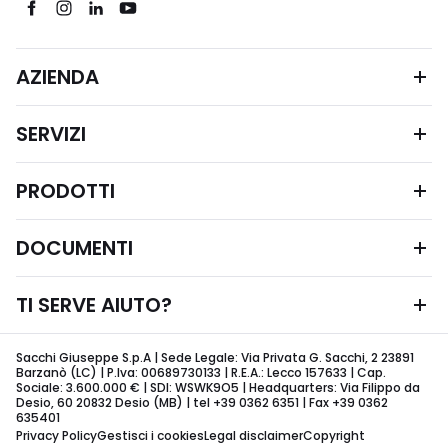
AZIENDA
SERVIZI
PRODOTTI
DOCUMENTI
TI SERVE AIUTO?
Sacchi Giuseppe S.p.A | Sede Legale: Via Privata G. Sacchi, 2 23891
Barzanò (LC) | P.Iva: 00689730133 | R.E.A.: Lecco 157633 | Cap.
Sociale: 3.600.000 € | SDI: WSWK9O5 | Headquarters: Via Filippo da
Desio, 60 20832 Desio (MB) | tel +39 0362 6351 | Fax +39 0362
635401
Privacy Policy
Gestisci i cookies
Legal disclaimer
Copyright