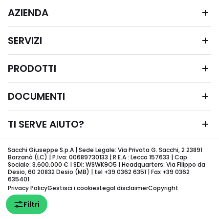
AZIENDA
SERVIZI
PRODOTTI
DOCUMENTI
TI SERVE AIUTO?
Sacchi Giuseppe S.p.A | Sede Legale: Via Privata G. Sacchi, 2 23891
Barzanò (LC) | P.Iva: 00689730133 | R.E.A.: Lecco 157633 | Cap.
Sociale: 3.600.000 € | SDI: WSWK9O5 | Headquarters: Via Filippo da
Desio, 60 20832 Desio (MB) | tel +39 0362 6351 | Fax +39 0362
635401
Privacy Policy
Gestisci i cookies
Legal disclaimer
Copyright
Filtri