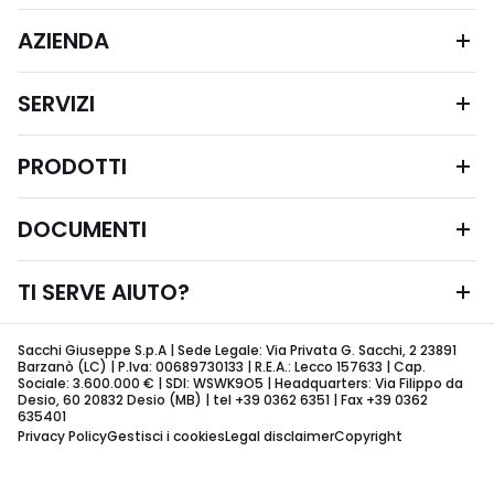
AZIENDA
SERVIZI
PRODOTTI
DOCUMENTI
TI SERVE AIUTO?
Sacchi Giuseppe S.p.A | Sede Legale: Via Privata G. Sacchi, 2 23891
Barzanò (LC) | P.Iva: 00689730133 | R.E.A.: Lecco 157633 | Cap.
Sociale: 3.600.000 € | SDI: WSWK9O5 | Headquarters: Via Filippo da
Desio, 60 20832 Desio (MB) | tel +39 0362 6351 | Fax +39 0362
635401
Privacy Policy
Gestisci i cookies
Legal disclaimer
Copyright