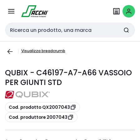
Passa alla
Salta al
navigazione
contenuto
Cerca input
Visualizza breadcrumb
QUBIX - C46197-A7-A66 VASSOIO
PER GIUNTI STD
copia
Cod. prodotto QX2007043
copia
Cod. produttore 2007043