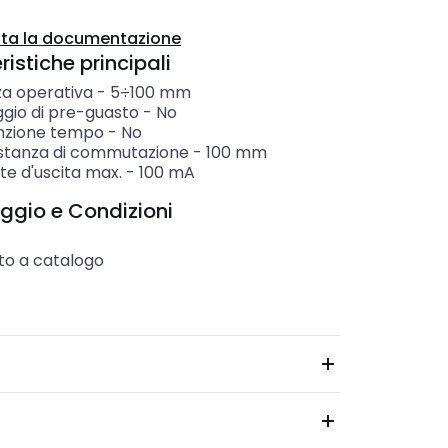
ta la documentazione
istiche principali
za operativa
-
5÷100
mm
gio di pre-guasto
-
No
nzione tempo
-
No
istanza di commutazione
-
100
mm
te d'uscita max.
-
100
mA
ggio e Condizioni
to a catalogo