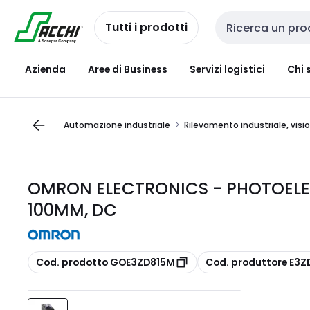
Passa alla
Salta al
navigazione
contenuto
Tutti i prodotti
Cerca input
Azienda
Aree di Business
Servizi logistici
Chi 
Automazione industriale
Rilevamento industriale, visi
OMRON ELECTRONICS - PHOTOELEC
100MM, DC
copia
copia
Cod. prodotto GOE3ZD815M
Cod. produttore E3