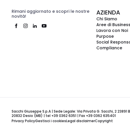
Rimani aggiornato e scopri le nostre
AZIENDA
novità!
Chi Siamo
Aree di Busines
Lavora con Noi
Purpose
Social Responsa
Compliance
Sacchi Giuseppe S.p.A | Sede Legale: Via Privata G. Sacchi, 2 23891 
20832 Desio (MB) | tel +39 0362 6351 | Fax +39 0362 635401
Privacy Policy
Gestisci i cookies
Legal disclaimer
Copyright