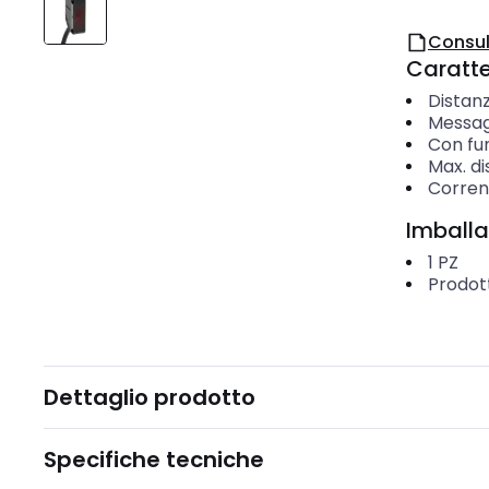
Consul
Caratter
Distan
Messag
Con fu
Max. d
Corren
Imballa
1
PZ
Prodot
Dettaglio prodotto
Specifiche tecniche