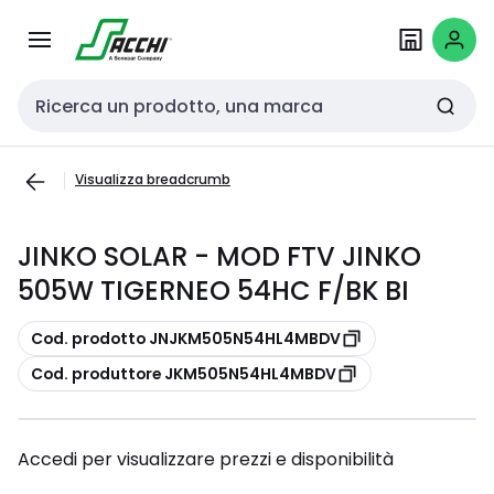
Passa alla
Salta al
navigazione
contenuto
Cerca input
Visualizza breadcrumb
JINKO SOLAR - MOD FTV JINKO
505W TIGERNEO 54HC F/BK BI
copia
Cod. prodotto JNJKM505N54HL4MBDV
copia
Cod. produttore JKM505N54HL4MBDV
Accedi per visualizzare prezzi e disponibilità