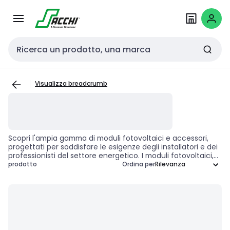
Passa alla
Salta al
navigazione
contenuto
Cerca input
Visualizza breadcrumb
Scopri l'ampia gamma di moduli fotovoltaici e accessori,
progettati per soddisfare le esigenze degli installatori e dei
professionisti del settore energetico. I moduli fotovoltaici,
realizzati con tecnologie all'avanguardia, garantiscono
prodotto
Ordina per
prestazioni elevate e un'efficienza energetica ottimale,
contribuendo alla sostenibilità ambientale. Grazie alla
versatilità dei nostri accessori, è possibile personalizzare e
ottimizzare ogni impianto, assicurando una soluzione su
misura per ogni progetto. Scegliere i moduli fotovoltaici
significa investire in un futuro energetico più verde e
sostenibile.