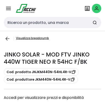
Passa alla
Salta al
navigazione
contenuto
Cerca input
Visualizza breadcrumb
JINKO SOLAR - MOD FTV JINKO
440W TIGER NEO R 54HC F/BK
copia
Cod. prodotto JNJKM440N-54HL4R-V
copia
Cod. produttore JKM440N-54HL4R-V
Accedi per visualizzare prezzi e disponibilità