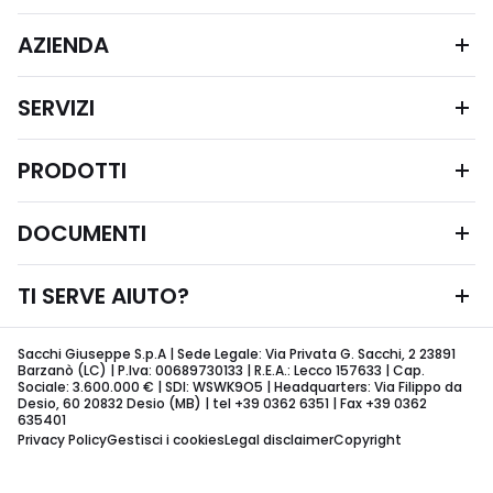
AZIENDA
SERVIZI
PRODOTTI
DOCUMENTI
TI SERVE AIUTO?
Sacchi Giuseppe S.p.A | Sede Legale: Via Privata G. Sacchi, 2 23891
Barzanò (LC) | P.Iva: 00689730133 | R.E.A.: Lecco 157633 | Cap.
Sociale: 3.600.000 € | SDI: WSWK9O5 | Headquarters: Via Filippo da
Desio, 60 20832 Desio (MB) | tel +39 0362 6351 | Fax +39 0362
635401
Privacy Policy
Gestisci i cookies
Legal disclaimer
Copyright