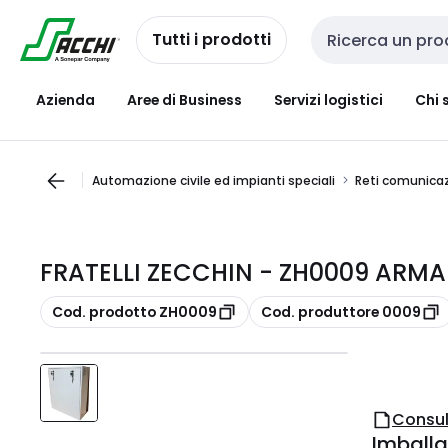
Passa alla
Salta al
navigazione
contenuto
Tutti i prodotti
Cerca input
Azienda
Aree di Business
Servizi logistici
Chi 
Automazione civile ed impianti speciali
Reti comunicaz
FRATELLI ZECCHIN - ZH0009 ARM
copia
copia
Cod. prodotto ZH0009
Cod. produttore 0009
Consul
Imballa