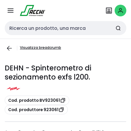
Passa alla
Salta al
navigazione
contenuto
Cerca input
Visualizza breadcrumb
DEHN - Spinterometro di
sezionamento exfs l200.
copia
Cod. prodotto BV923061
copia
Cod. produttore 923061