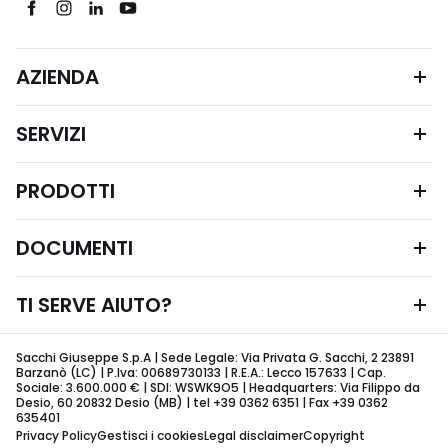
AZIENDA
SERVIZI
PRODOTTI
DOCUMENTI
TI SERVE AIUTO?
Sacchi Giuseppe S.p.A | Sede Legale: Via Privata G. Sacchi, 2 23891
Barzanò (LC) | P.Iva: 00689730133 | R.E.A.: Lecco 157633 | Cap.
Sociale: 3.600.000 € | SDI: WSWK9O5 | Headquarters: Via Filippo da
Desio, 60 20832 Desio (MB) | tel +39 0362 6351 | Fax +39 0362
635401
Privacy Policy
Gestisci i cookies
Legal disclaimer
Copyright