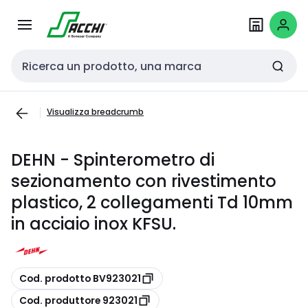
Passa alla
Salta al
navigazione
contenuto
Cerca input
Visualizza breadcrumb
DEHN - Spinterometro di
sezionamento con rivestimento
plastico, 2 collegamenti Td 10mm
in acciaio inox KFSU.
copia
Cod. prodotto BV923021
copia
Cod. produttore 923021