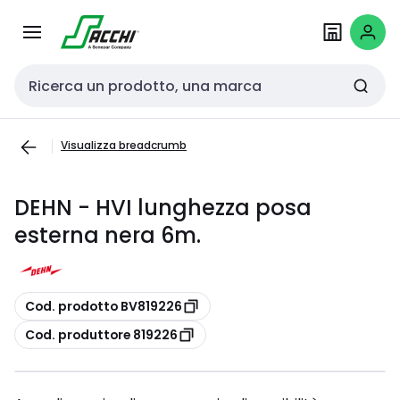
Passa alla
Salta al
navigazione
contenuto
Cerca input
Visualizza breadcrumb
DEHN - HVI lunghezza posa
esterna nera 6m.
copia
Cod. prodotto BV819226
copia
Cod. produttore 819226