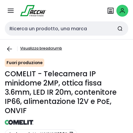
Passa alla
Salta al
navigazione
contenuto
Cerca input
Visualizza breadcrumb
Fuori produzione
COMELIT - Telecamera IP
minidome 2MP, ottica fissa
3.6mm, LED IR 20m, contenitore
IP66, alimentazione 12V e PoE,
ONVIF
copia