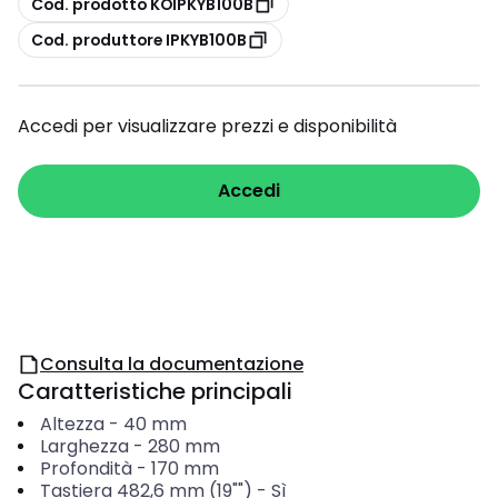
Cod. prodotto KOIPKYB100B
copia
Cod. produttore IPKYB100B
Accedi per visualizzare prezzi e disponibilità
Accedi
Consulta la documentazione
Caratteristiche principali
Altezza
-
40
mm
Larghezza
-
280
mm
Profondità
-
170
mm
Tastiera 482,6 mm (19"")
-
Sì