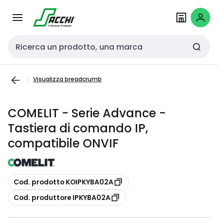
Passa alla
Salta al
navigazione
contenuto
Cerca input
Visualizza breadcrumb
COMELIT - Serie Advance -
Tastiera di comando IP,
compatibile ONVIF
copia
Cod. prodotto KOIPKYBA02A
copia
Cod. produttore IPKYBA02A