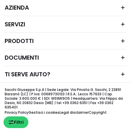
AZIENDA
SERVIZI
PRODOTTI
DOCUMENTI
TI SERVE AIUTO?
Sacchi Giuseppe S.p.A | Sede Legale: Via Privata G. Sacchi, 2 23891
Barzanò (LC) | P.Iva: 00689730133 | R.E.A.: Lecco 157633 | Cap.
Sociale: 3.600.000 € | SDI: WSWK9O5 | Headquarters: Via Filippo da
Desio, 60 20832 Desio (MB) | tel +39 0362 6351 | Fax +39 0362
635401
Privacy Policy
Gestisci i cookies
Legal disclaimer
Copyright
Filtri