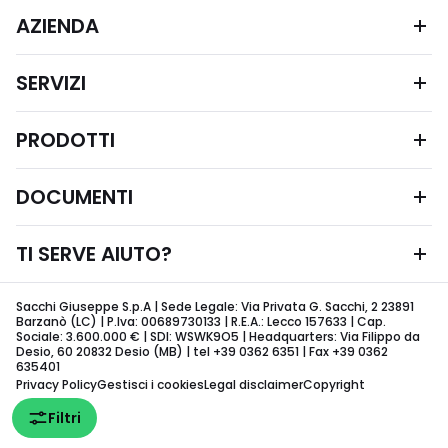
AZIENDA
SERVIZI
PRODOTTI
DOCUMENTI
TI SERVE AIUTO?
Sacchi Giuseppe S.p.A | Sede Legale: Via Privata G. Sacchi, 2 23891
Barzanò (LC) | P.Iva: 00689730133 | R.E.A.: Lecco 157633 | Cap.
Sociale: 3.600.000 € | SDI: WSWK9O5 | Headquarters: Via Filippo da
Desio, 60 20832 Desio (MB) | tel +39 0362 6351 | Fax +39 0362
635401
Privacy Policy
Gestisci i cookies
Legal disclaimer
Copyright
Filtri