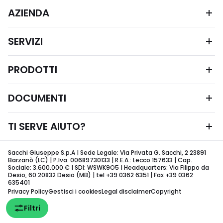
AZIENDA
SERVIZI
PRODOTTI
DOCUMENTI
TI SERVE AIUTO?
Sacchi Giuseppe S.p.A | Sede Legale: Via Privata G. Sacchi, 2 23891
Barzanò (LC) | P.Iva: 00689730133 | R.E.A.: Lecco 157633 | Cap.
Sociale: 3.600.000 € | SDI: WSWK9O5 | Headquarters: Via Filippo da
Desio, 60 20832 Desio (MB) | tel +39 0362 6351 | Fax +39 0362
635401
Privacy Policy
Gestisci i cookies
Legal disclaimer
Copyright
Filtri