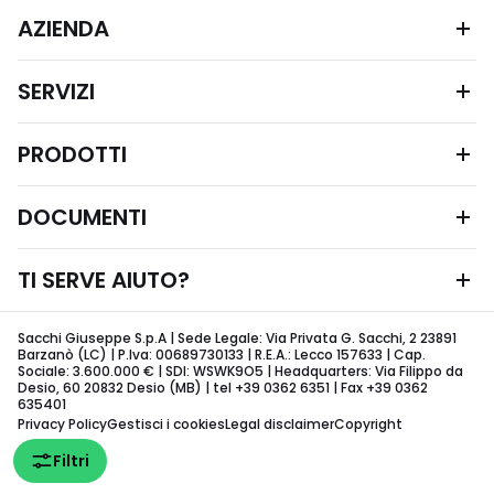
AZIENDA
SERVIZI
PRODOTTI
DOCUMENTI
TI SERVE AIUTO?
Sacchi Giuseppe S.p.A | Sede Legale: Via Privata G. Sacchi, 2 23891
Barzanò (LC) | P.Iva: 00689730133 | R.E.A.: Lecco 157633 | Cap.
Sociale: 3.600.000 € | SDI: WSWK9O5 | Headquarters: Via Filippo da
Desio, 60 20832 Desio (MB) | tel +39 0362 6351 | Fax +39 0362
635401
Privacy Policy
Gestisci i cookies
Legal disclaimer
Copyright
Filtri