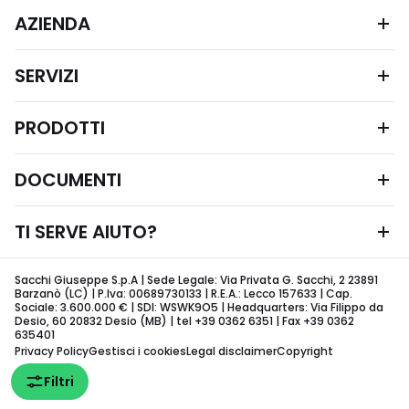
AZIENDA
SERVIZI
PRODOTTI
DOCUMENTI
TI SERVE AIUTO?
Sacchi Giuseppe S.p.A | Sede Legale: Via Privata G. Sacchi, 2 23891
Barzanò (LC) | P.Iva: 00689730133 | R.E.A.: Lecco 157633 | Cap.
Sociale: 3.600.000 € | SDI: WSWK9O5 | Headquarters: Via Filippo da
Desio, 60 20832 Desio (MB) | tel +39 0362 6351 | Fax +39 0362
635401
Privacy Policy
Gestisci i cookies
Legal disclaimer
Copyright
Filtri