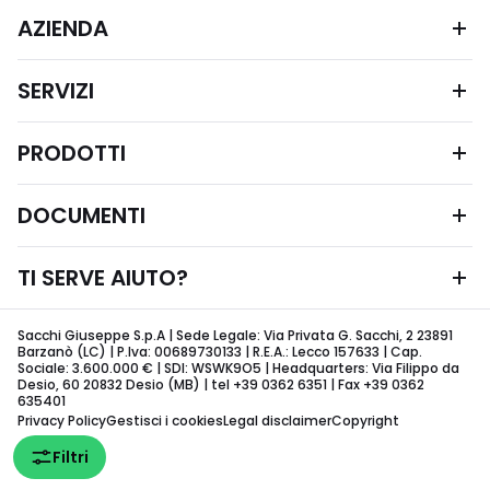
AZIENDA
SERVIZI
PRODOTTI
DOCUMENTI
TI SERVE AIUTO?
Sacchi Giuseppe S.p.A | Sede Legale: Via Privata G. Sacchi, 2 23891
Barzanò (LC) | P.Iva: 00689730133 | R.E.A.: Lecco 157633 | Cap.
Sociale: 3.600.000 € | SDI: WSWK9O5 | Headquarters: Via Filippo da
Desio, 60 20832 Desio (MB) | tel +39 0362 6351 | Fax +39 0362
635401
Privacy Policy
Gestisci i cookies
Legal disclaimer
Copyright
Filtri