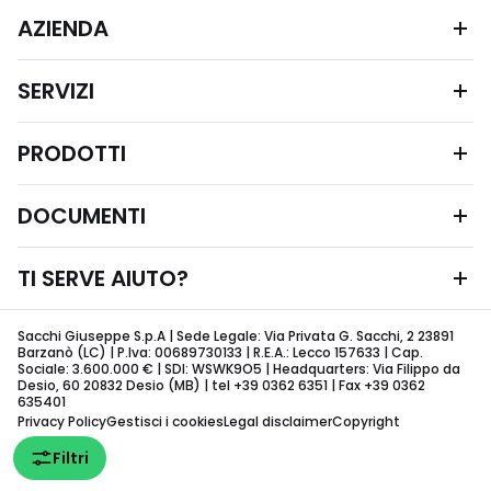
AZIENDA
SERVIZI
PRODOTTI
DOCUMENTI
TI SERVE AIUTO?
Sacchi Giuseppe S.p.A | Sede Legale: Via Privata G. Sacchi, 2 23891
Barzanò (LC) | P.Iva: 00689730133 | R.E.A.: Lecco 157633 | Cap.
Sociale: 3.600.000 € | SDI: WSWK9O5 | Headquarters: Via Filippo da
Desio, 60 20832 Desio (MB) | tel +39 0362 6351 | Fax +39 0362
635401
Privacy Policy
Gestisci i cookies
Legal disclaimer
Copyright
Filtri