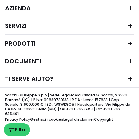
AZIENDA
SERVIZI
PRODOTTI
DOCUMENTI
TI SERVE AIUTO?
Sacchi Giuseppe S.p.A | Sede Legale: Via Privata G. Sacchi, 2 23891
Barzanò (LC) | P.Iva: 00689730133 | R.E.A.: Lecco 157633 | Cap.
Sociale: 3.600.000 € | SDI: WSWK9O5 | Headquarters: Via Filippo da
Desio, 60 20832 Desio (MB) | tel +39 0362 6351 | Fax +39 0362
635401
Privacy Policy
Gestisci i cookies
Legal disclaimer
Copyright
Filtri