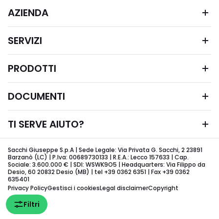
AZIENDA
SERVIZI
PRODOTTI
DOCUMENTI
TI SERVE AIUTO?
Sacchi Giuseppe S.p.A | Sede Legale: Via Privata G. Sacchi, 2 23891
Barzanò (LC) | P.Iva: 00689730133 | R.E.A.: Lecco 157633 | Cap.
Sociale: 3.600.000 € | SDI: WSWK9O5 | Headquarters: Via Filippo da
Desio, 60 20832 Desio (MB) | tel +39 0362 6351 | Fax +39 0362
635401
Privacy Policy
Gestisci i cookies
Legal disclaimer
Copyright
Filtri