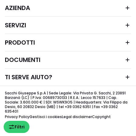
AZIENDA
SERVIZI
PRODOTTI
DOCUMENTI
TI SERVE AIUTO?
Sacchi Giuseppe S.p.A | Sede Legale: Via Privata G. Sacchi, 2 23891
Barzanò (LC) | P.Iva: 00689730133 | R.E.A.: Lecco 157633 | Cap.
Sociale: 3.600.000 € | SDI: WSWK9O5 | Headquarters: Via Filippo da
Desio, 60 20832 Desio (MB) | tel +39 0362 6351 | Fax +39 0362
635401
Privacy Policy
Gestisci i cookies
Legal disclaimer
Copyright
Filtri