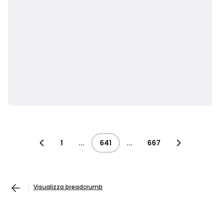
1
...
641
...
667
Visualizza breadcrumb