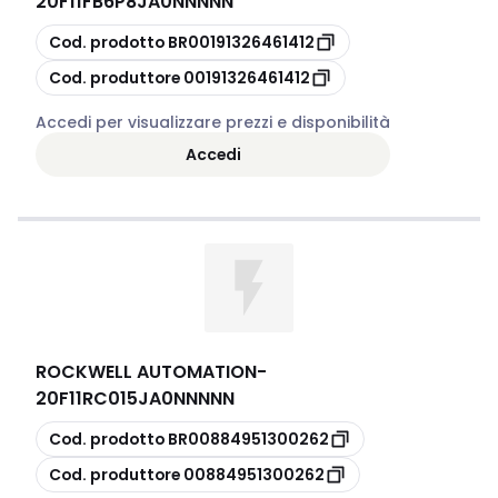
20F11FB6P8JA0NNNNN
copia
Cod. prodotto
BR00191326461412
copia
Cod. produttore
00191326461412
Accedi per visualizzare prezzi e disponibilità
Accedi
ROCKWELL AUTOMATION
-
20F11RC015JA0NNNNN
copia
Cod. prodotto
BR00884951300262
copia
Cod. produttore
00884951300262