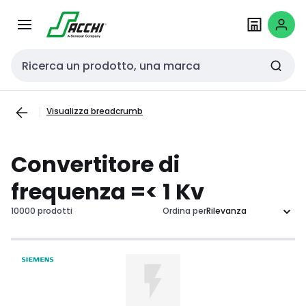
Passa alla
Salta al
navigazione
contenuto
Cerca input
Visualizza breadcrumb
Convertitore di
frequenza =< 1 Kv
10000 prodotti
Ordina per