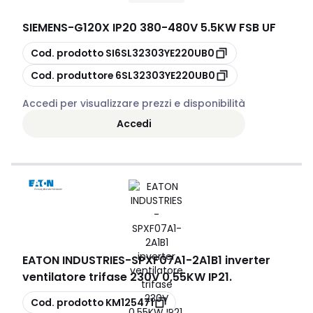
SIEMENS
-
G120X IP20 380-480V 5.5KW FSB UF
copia
Cod. prodotto
SI6SL32303YE220UB0
copia
Cod. produttore
6SL32303YE220UB0
Accedi per visualizzare prezzi e disponibilità
Accedi
EATON INDUSTRIES
-
SPXF07A1-2A1B1 inverter
ventilatore trifase 230V 0,55KW IP21.
copia
Cod. prodotto
KM125471