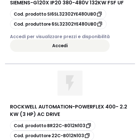
SIEMENS
-
G120X IP20 380-480V 132KW FSF UF
copia
Cod. prodotto
SI6SL32302YE480UB0
copia
Cod. produttore
6SL32302YE480UB0
Accedi per visualizzare prezzi e disponibilità
Accedi
ROCKWELL AUTOMATION
-
POWERFLEX 400- 2.2
KW (3 HP) AC DRIVE
copia
Cod. prodotto
BR22C-B012N103
copia
Cod. produttore
22C-B012N103