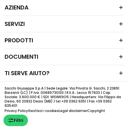
AZIENDA
SERVIZI
PRODOTTI
DOCUMENTI
TI SERVE AIUTO?
Sacchi Giuseppe S.p.A | Sede Legale: Via Privata G. Sacchi, 2 23891
Barzanò (LC) | P.Iva: 00689730133 | R.E.A.: Lecco 157633 | Cap.
Sociale: 3.600.000 € | SDI: WSWK9O5 | Headquarters: Via Filippo da
Desio, 60 20832 Desio (MB) | tel +39 0362 6351 | Fax +39 0362
635401
Privacy Policy
Gestisci i cookies
Legal disclaimer
Copyright
Filtri