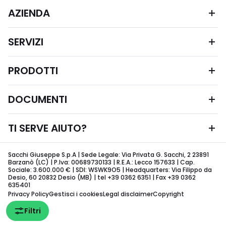
AZIENDA
SERVIZI
PRODOTTI
DOCUMENTI
TI SERVE AIUTO?
Sacchi Giuseppe S.p.A | Sede Legale: Via Privata G. Sacchi, 2 23891
Barzanò (LC) | P.Iva: 00689730133 | R.E.A.: Lecco 157633 | Cap.
Sociale: 3.600.000 € | SDI: WSWK9O5 | Headquarters: Via Filippo da
Desio, 60 20832 Desio (MB) | tel +39 0362 6351 | Fax +39 0362
635401
Privacy Policy
Gestisci i cookies
Legal disclaimer
Copyright
Filtri