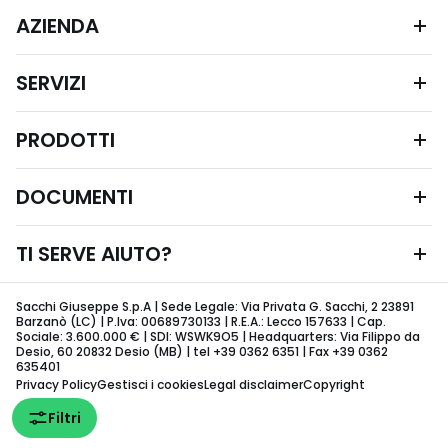
AZIENDA
SERVIZI
PRODOTTI
DOCUMENTI
TI SERVE AIUTO?
Sacchi Giuseppe S.p.A | Sede Legale: Via Privata G. Sacchi, 2 23891
Barzanò (LC) | P.Iva: 00689730133 | R.E.A.: Lecco 157633 | Cap.
Sociale: 3.600.000 € | SDI: WSWK9O5 | Headquarters: Via Filippo da
Desio, 60 20832 Desio (MB) | tel +39 0362 6351 | Fax +39 0362
635401
Privacy Policy
Gestisci i cookies
Legal disclaimer
Copyright
Filtri