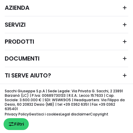
AZIENDA
SERVIZI
PRODOTTI
DOCUMENTI
TI SERVE AIUTO?
Sacchi Giuseppe S.p.A | Sede Legale: Via Privata G. Sacchi, 2 23891
Barzanò (LC) | P.Iva: 00689730133 | R.E.A.: Lecco 157633 | Cap.
Sociale: 3.600.000 € | SDI: WSWK9O5 | Headquarters: Via Filippo da
Desio, 60 20832 Desio (MB) | tel +39 0362 6351 | Fax +39 0362
635401
Privacy Policy
Gestisci i cookies
Legal disclaimer
Copyright
Filtri