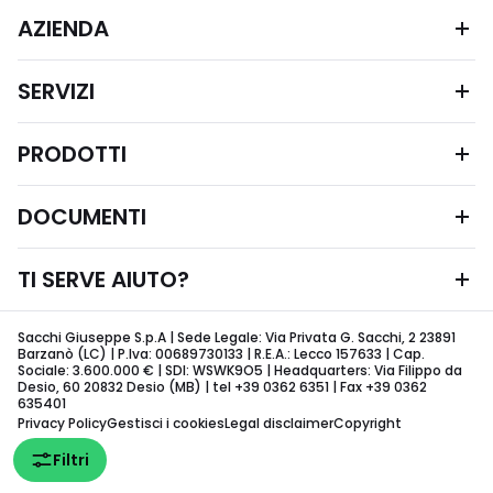
AZIENDA
SERVIZI
PRODOTTI
DOCUMENTI
TI SERVE AIUTO?
Sacchi Giuseppe S.p.A | Sede Legale: Via Privata G. Sacchi, 2 23891
Barzanò (LC) | P.Iva: 00689730133 | R.E.A.: Lecco 157633 | Cap.
Sociale: 3.600.000 € | SDI: WSWK9O5 | Headquarters: Via Filippo da
Desio, 60 20832 Desio (MB) | tel +39 0362 6351 | Fax +39 0362
635401
Privacy Policy
Gestisci i cookies
Legal disclaimer
Copyright
Filtri