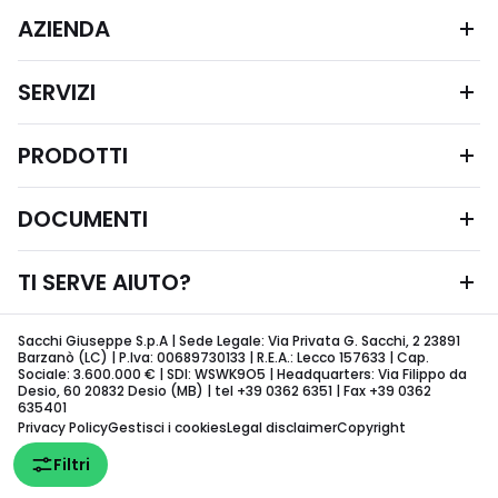
AZIENDA
SERVIZI
PRODOTTI
DOCUMENTI
TI SERVE AIUTO?
Sacchi Giuseppe S.p.A | Sede Legale: Via Privata G. Sacchi, 2 23891
Barzanò (LC) | P.Iva: 00689730133 | R.E.A.: Lecco 157633 | Cap.
Sociale: 3.600.000 € | SDI: WSWK9O5 | Headquarters: Via Filippo da
Desio, 60 20832 Desio (MB) | tel +39 0362 6351 | Fax +39 0362
635401
Privacy Policy
Gestisci i cookies
Legal disclaimer
Copyright
Filtri