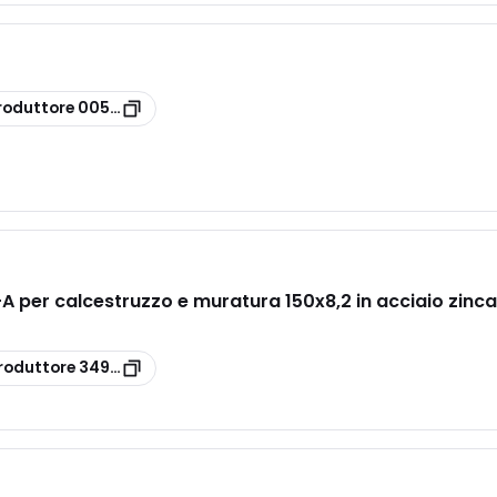
roduttore
00507247
A per calcestruzzo e muratura 150x8,2 in acciaio zinc
roduttore
3497824