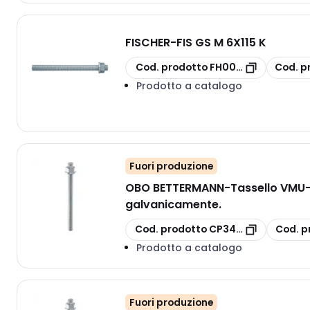
FISCHER
-
FIS GS M 6X115 K
copia
copia
Cod. prodotto
FH00507247
Cod. p
Prodotto a catalogo
Fuori produzione
OBO BETTERMANN
-
Tassello VMU-
galvanicamente.
copia
copia
Cod. prodotto
CP3497824
Cod. p
Prodotto a catalogo
Fuori produzione