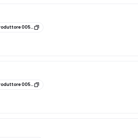
roduttore
00519392
roduttore
00519390