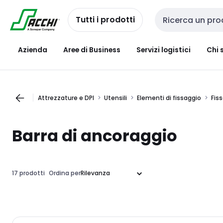
Passa alla
Salta al
navigazione
contenuto
Tutti i prodotti
Cerca input
Azienda
Aree di Business
Servizi logistici
Chi 
Attrezzature e DPI
Utensili
Elementi di fissaggio
Fiss
Barra di ancoraggio
17 prodotti
Ordina per