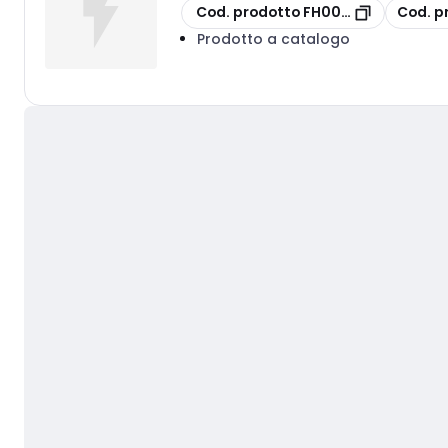
copia
copia
Cod. prodotto
FH00517935
Cod. p
Prodotto a catalogo