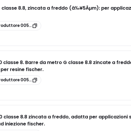
 classe 8.8, zincata a freddo (â‰¥5Âµm): per applicazi
roduttore
00530365
00 classe 8. Barre da metro G classe 8.8 zincate a fre
per resine fischer.
roduttore
00530371
0 classe 8.8 zincata a freddo, adatta per applicazioni 
d iniezione fischer.