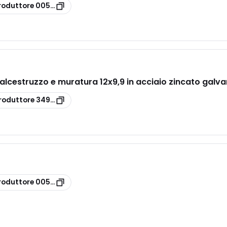
roduttore
00530369
calcestruzzo e muratura 12x9,9 in acciaio zincato galv
roduttore
3497826
roduttore
00507248