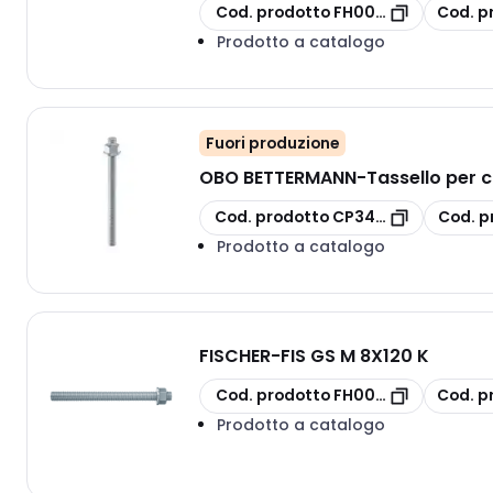
copia
copia
Cod. prodotto
FH00530369
Cod. p
Prodotto a catalogo
Fuori produzione
OBO BETTERMANN
-
Tassello per 
copia
copia
Cod. prodotto
CP3497826
Cod. p
Prodotto a catalogo
FISCHER
-
FIS GS M 8X120 K
copia
copia
Cod. prodotto
FH00507248
Cod. p
Prodotto a catalogo