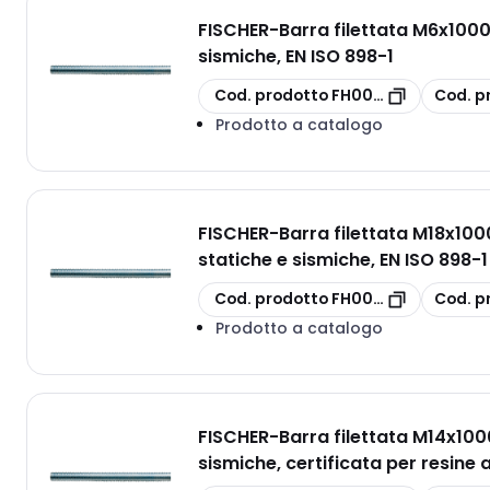
FISCHER
-
Barra filettata M6x1000
sismiche, EN ISO 898-1
copia
copia
Cod. prodotto
FH00530365
Cod. p
Prodotto a catalogo
FISCHER
-
Barra filettata M18x10
statiche e sismiche, EN ISO 898-1 
copia
copia
Cod. prodotto
FH00530371
Cod. p
Prodotto a catalogo
FISCHER
-
Barra filettata M14x100
sismiche, certificata per resine a