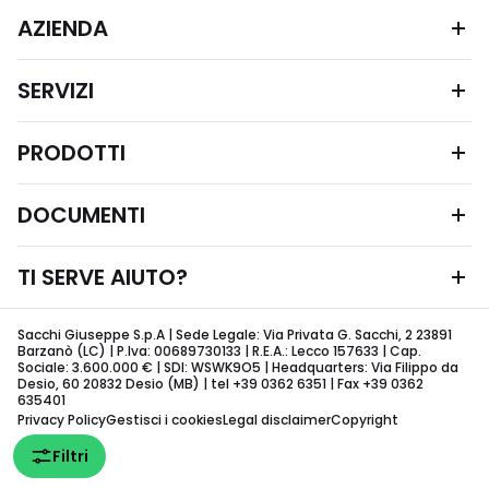
AZIENDA
SERVIZI
PRODOTTI
DOCUMENTI
TI SERVE AIUTO?
Sacchi Giuseppe S.p.A | Sede Legale: Via Privata G. Sacchi, 2 23891
Barzanò (LC) | P.Iva: 00689730133 | R.E.A.: Lecco 157633 | Cap.
Sociale: 3.600.000 € | SDI: WSWK9O5 | Headquarters: Via Filippo da
Desio, 60 20832 Desio (MB) | tel +39 0362 6351 | Fax +39 0362
635401
Privacy Policy
Gestisci i cookies
Legal disclaimer
Copyright
Filtri