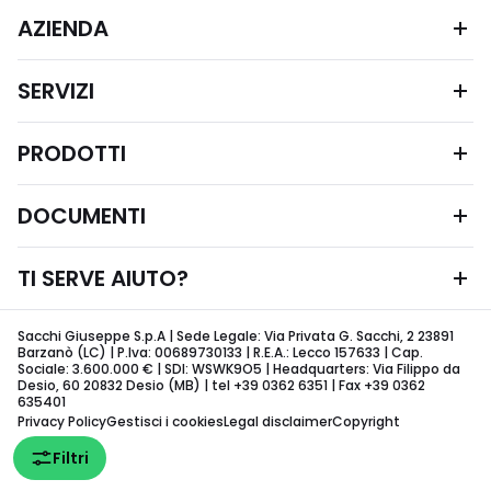
AZIENDA
SERVIZI
PRODOTTI
DOCUMENTI
TI SERVE AIUTO?
Sacchi Giuseppe S.p.A | Sede Legale: Via Privata G. Sacchi, 2 23891
Barzanò (LC) | P.Iva: 00689730133 | R.E.A.: Lecco 157633 | Cap.
Sociale: 3.600.000 € | SDI: WSWK9O5 | Headquarters: Via Filippo da
Desio, 60 20832 Desio (MB) | tel +39 0362 6351 | Fax +39 0362
635401
Privacy Policy
Gestisci i cookies
Legal disclaimer
Copyright
Filtri