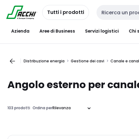
Passa alla
Salta al
navigazione
contenuto
Tutti i prodotti
Cerca input
Azienda
Aree di Business
Servizi logistici
Chi 
Distribuzione energia
Gestione dei cavi
Canale e cana
Angolo esterno per canale
103 prodotti
Ordina per