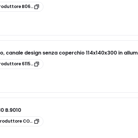
roduttore
B06419
o, canale design senza coperchio 114x140x300 in allum
roduttore
6115789
0 B.9010
roduttore
CONAE80