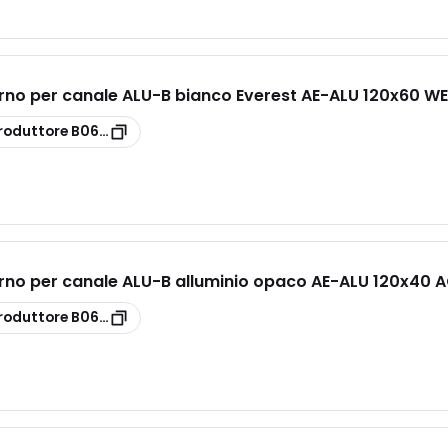
rno per canale ALU-B bianco Everest AE-ALU 120x60 WE
roduttore
B06420
rno per canale ALU-B alluminio opaco AE-ALU 120x40 
roduttore
B06417