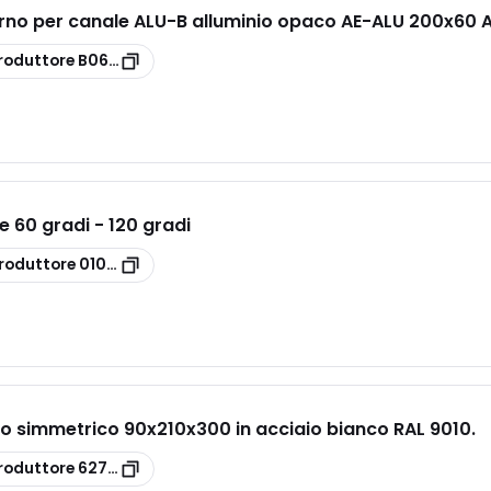
rno per canale ALU-B alluminio opaco AE-ALU 200x60 
roduttore
B06421
e 60 gradi - 120 gradi
roduttore
010622
o simmetrico 90x210x300 in acciaio bianco RAL 9010.
roduttore
6278510