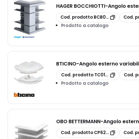
HAGER BOCCHIOTTI
-
Angolo este
copia
copia
Cod. prodotto
BCB06421
Cod. p
Prodotto a catalogo
BTICINO
-
Angolo esterno variabil
copia
copia
Cod. prodotto
TC010622
Cod. p
Prodotto a catalogo
OBO BETTERMANN
-
Angolo estern
copia
copia
Cod. prodotto
CP6278510
Cod. p