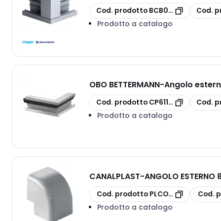
copia
copia
Cod. prodotto
BCB06419
Cod. p
Prodotto a catalogo
OBO BETTERMANN
-
Angolo estern
copia
copia
Cod. prodotto
CP6115789
Cod. p
Prodotto a catalogo
CANALPLAST
-
ANGOLO ESTERNO 8
copia
copia
Cod. prodotto
PLCONAE80
Cod. p
Prodotto a catalogo