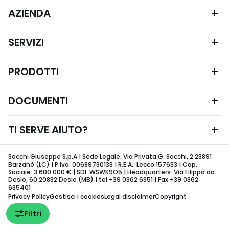
AZIENDA
SERVIZI
PRODOTTI
DOCUMENTI
TI SERVE AIUTO?
Sacchi Giuseppe S.p.A | Sede Legale: Via Privata G. Sacchi, 2 23891
Barzanò (LC) | P.Iva: 00689730133 | R.E.A.: Lecco 157633 | Cap.
Sociale: 3.600.000 € | SDI: WSWK9O5 | Headquarters: Via Filippo da
Desio, 60 20832 Desio (MB) | tel +39 0362 6351 | Fax +39 0362
635401
Privacy Policy
Gestisci i cookies
Legal disclaimer
Copyright
Filtri