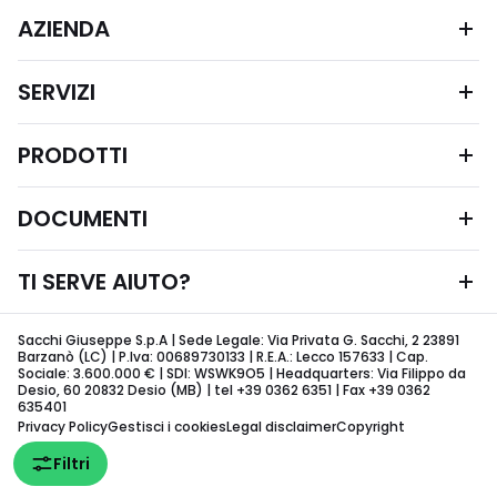
AZIENDA
SERVIZI
PRODOTTI
DOCUMENTI
TI SERVE AIUTO?
Sacchi Giuseppe S.p.A | Sede Legale: Via Privata G. Sacchi, 2 23891
Barzanò (LC) | P.Iva: 00689730133 | R.E.A.: Lecco 157633 | Cap.
Sociale: 3.600.000 € | SDI: WSWK9O5 | Headquarters: Via Filippo da
Desio, 60 20832 Desio (MB) | tel +39 0362 6351 | Fax +39 0362
635401
Privacy Policy
Gestisci i cookies
Legal disclaimer
Copyright
Filtri