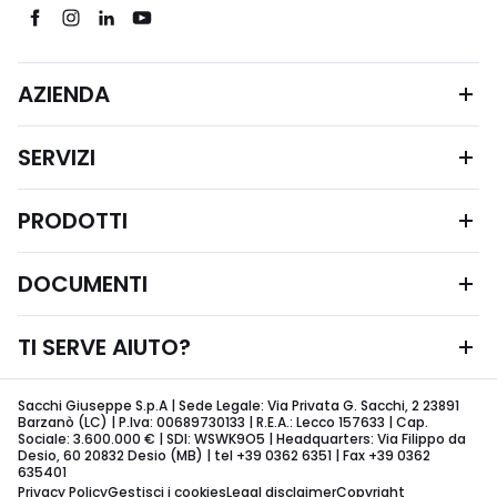
AZIENDA
SERVIZI
PRODOTTI
DOCUMENTI
TI SERVE AIUTO?
Sacchi Giuseppe S.p.A | Sede Legale: Via Privata G. Sacchi, 2 23891
Barzanò (LC) | P.Iva: 00689730133 | R.E.A.: Lecco 157633 | Cap.
Sociale: 3.600.000 € | SDI: WSWK9O5 | Headquarters: Via Filippo da
Desio, 60 20832 Desio (MB) | tel +39 0362 6351 | Fax +39 0362
635401
Privacy Policy
Gestisci i cookies
Legal disclaimer
Copyright