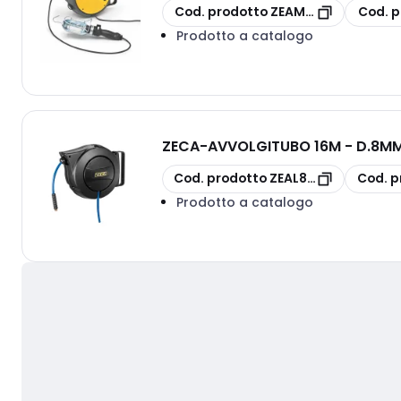
copia
copia
Cod. prodotto
ZEAM57/306
Cod. p
Prodotto a catalogo
ZECA
-
AVVOLGITUBO 16M - D.8MM
copia
copia
Cod. prodotto
ZEAL83/8/B SAFE
Cod. p
Prodotto a catalogo