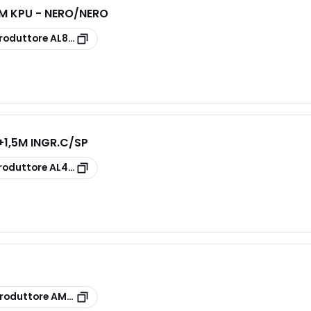
M KPU - NERO/NERO
roduttore
AL83/10/B
+1,5M INGR.C/SP
roduttore
AL41/315 GS3
roduttore
AM80/8