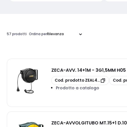
57 prodotti
Ordina per
ZECA
-
AVV. 14+1M - 3G1,5MM H0
copia
copia
Cod. prodotto
ZEAL41/315/B GS
Cod. p
Prodotto a catalogo
ZECA
-
AVVOLGITUBO MT.15+1 D.10