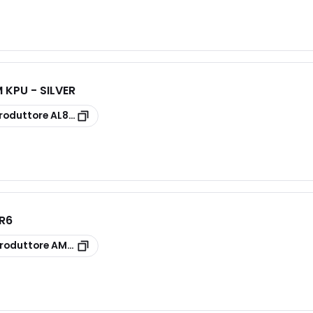
KPU - SILVER
roduttore
AL83/8
 R6
roduttore
AM86/13 NBR