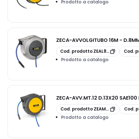
Prodotto a catalogo
ZECA
-
AVVOLGITUBO 16M - D.8MM 
copia
copia
Cod. prodotto
ZEAL83/8
Cod. p
Prodotto a catalogo
ZECA
-
AVV.MT.12 D.13X20 SAE100
copia
copia
Cod. prodotto
ZEAM86/13 NBR
Cod. p
Prodotto a catalogo