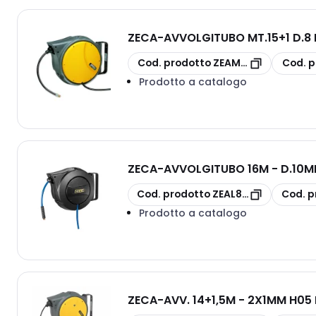
ZECA
-
AVVOLGITUBO MT.15+1 D.8 
copia
copia
Cod. prodotto
ZEAM85/8
Cod. p
Prodotto a catalogo
ZECA
-
AVVOLGITUBO 16M - D.10MM
copia
copia
Cod. prodotto
ZEAL83/10/B SAFE
Cod. p
Prodotto a catalogo
ZECA
-
AVV. 14+1,5M - 2X1MM H05