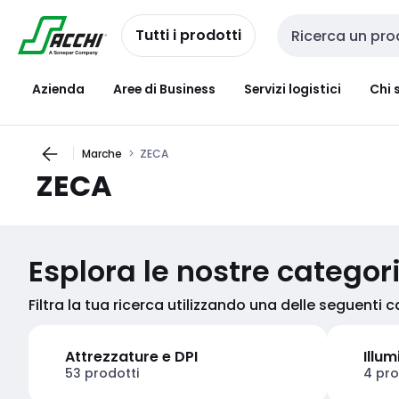
Passa alla
Salta al
navigazione
contenuto
Tutti i prodotti
Cerca input
Azienda
Aree di Business
Servizi logistici
Chi 
Marche
ZECA
ZECA
Esplora le nostre categor
Filtra la tua ricerca utilizzando una delle seguenti 
Attrezzature e DPI
Illu
53 prodotti
4 pro