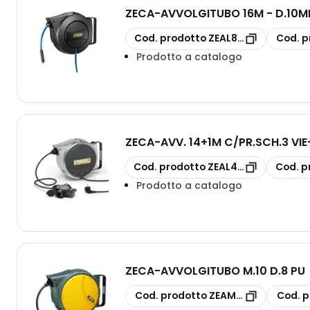
ZECA
-
AVVOLGITUBO 16M - D.10M
copia
copia
Cod. prodotto
ZEAL83/10/B
Cod. p
Prodotto a catalogo
ZECA
-
AVV. 14+1M C/PR.SCH.3 VIE
copia
copia
Cod. prodotto
ZEAL41/315 GS3
Cod. p
Prodotto a catalogo
ZECA
-
AVVOLGITUBO M.10 D.8 PU
copia
copia
Cod. prodotto
ZEAM80/8
Cod. p