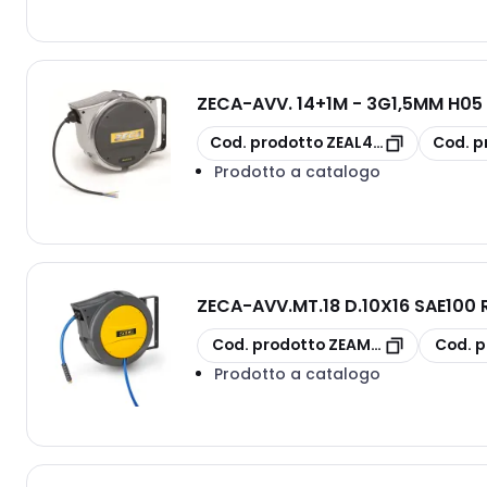
ZECA
-
AVV. 14+1M - 3G1,5MM H05
copia
copia
Cod. prodotto
ZEAL41/315
Cod. p
Prodotto a catalogo
ZECA
-
AVV.MT.18 D.10X16 SAE100 
copia
copia
Cod. prodotto
ZEAM86/10 NBR
Cod. p
Prodotto a catalogo