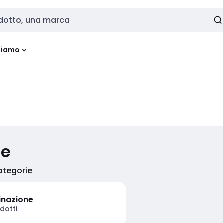
siamo
ie
categorie
minazione
dotti