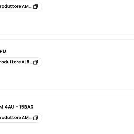
roduttore
AM85/10
KPU
roduttore
AL81/10
M 4AU - 15BAR
roduttore
AM85/10 4AU