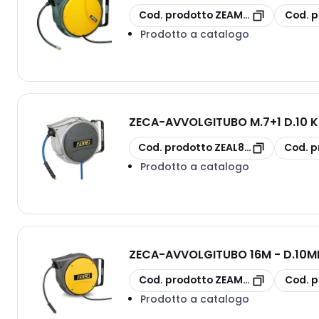
copia
copia
Cod. prodotto
ZEAM85/10
Cod. p
Prodotto a catalogo
ZECA
-
AVVOLGITUBO M.7+1 D.10 
copia
copia
Cod. prodotto
ZEAL81/10
Cod. p
Prodotto a catalogo
ZECA
-
AVVOLGITUBO 16M - D.10M
copia
copia
Cod. prodotto
ZEAM85/10 4AU
Cod. p
Prodotto a catalogo