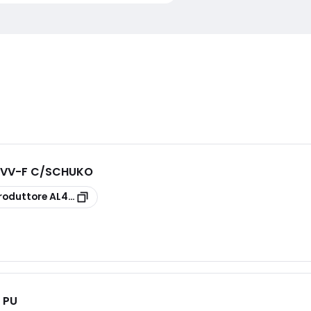
5 VV-F C/SCHUKO
roduttore
AL41/315/B GS
 PU