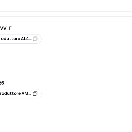
 VV-F
roduttore
AL41/315
R6
roduttore
AM86/10 NBR