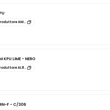
PU
roduttore
AM85/8
 KPU LIME - NERO
roduttore
AL83/10/B SAFE
 RN-F - C/306