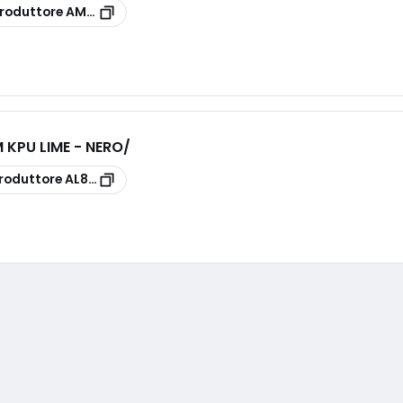
roduttore
AM57/306
 KPU LIME - NERO/
roduttore
AL83/8/B SAFE