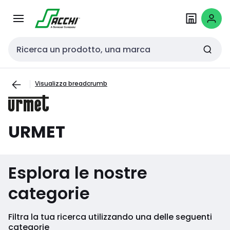
Passa alla
Salta al
navigazione
contenuto
Cerca input
Visualizza breadcrumb
URMET
Esplora le nostre
categorie
Filtra la tua ricerca utilizzando una delle seguenti
categorie