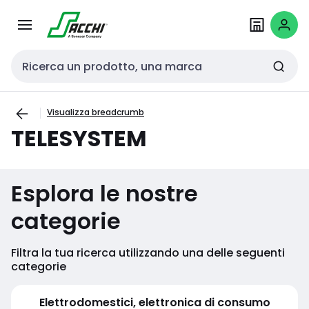
Passa alla
Salta al
navigazione
contenuto
Cerca input
Visualizza breadcrumb
TELESYSTEM
Esplora le nostre
categorie
Filtra la tua ricerca utilizzando una delle seguenti
categorie
Elettrodomestici, elettronica di consumo